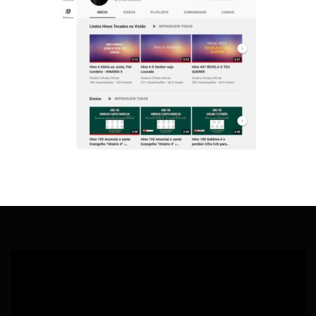
Tocador
de
vídeo